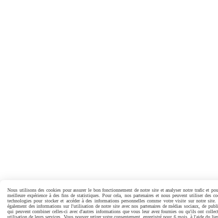
Nous utilisons des cookies pour assurer le bon fonctionnement de notre site et analyser notre trafic et pou
meilleure expérience à des fins de statistiques. Pour cela, nos partenaires et nous peuvent utiliser des co
technologies pour stocker et accéder à des informations personnelles comme votre visite sur notre site
également des informations sur l'utilisation de notre site avec nos partenaires de médias sociaux, de public
qui peuvent combiner celles-ci avec d'autres informations que vous leur avez fournies ou qu'ils ont collect
utilisation de leurs services. Vous pouvez retirer votre consentement, enregistré pour 6 mois, à l'aide du li