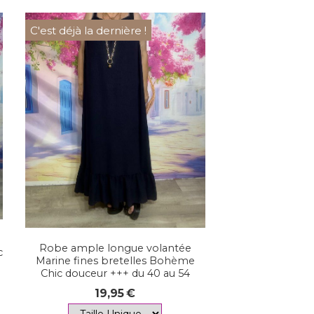
C'est déjà la dernière !
Robe ample longue volantée
c
Marine fines bretelles Bohème
Chic douceur +++ du 40 au 54
19,95
€