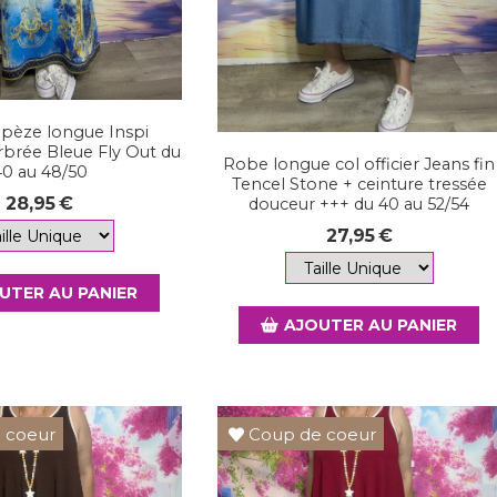
apèze longue Inspi
rbrée Bleue Fly Out du
Robe longue col officier Jeans fin
40 au 48/50
Tencel Stone + ceinture tressée
28,95
€
douceur +++ du 40 au 52/54
27,95
€
UTER AU PANIER
AJOUTER AU PANIER
 coeur
Coup de coeur