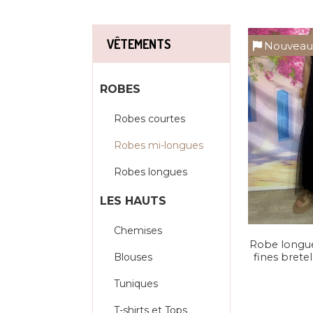
VÊTEMENTS
Nouvea
ROBES
Robes courtes
Robes mi-longues
Robes longues
LES HAUTS
Chemises
Robe longue 
Blouses
fines brete
Tuniques
T-shirts et Tops