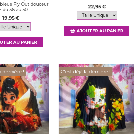
 bleue Fly Out douceur
22,95
€
+ du 38 au 50
19,95
€
AJOUTER AU PANIER
UTER AU PANIER
a dernière !
C'est déjà la dernière !