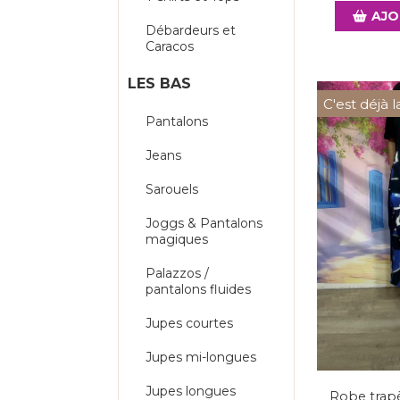
AJO
Débardeurs et
Caracos
LES BAS
C'est déjà l
Pantalons
Jeans
Sarouels
Joggs & Pantalons
magiques
Palazzos /
pantalons fluides
Jupes courtes
Jupes mi-longues
Jupes longues
Robe trap