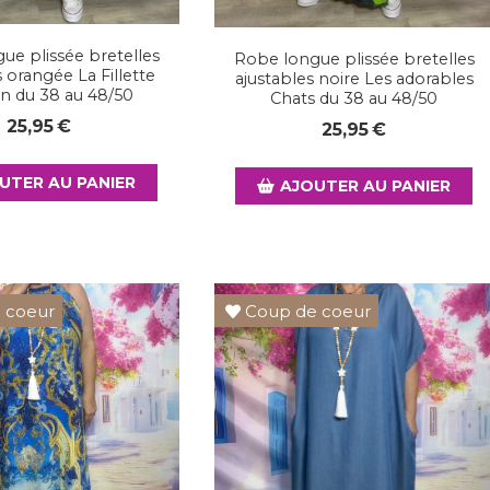
ue plissée bretelles
Robe longue plissée bretelles
s orangée La Fillette
ajustables noire Les adorables
on du 38 au 48/50
Chats du 38 au 48/50
25,95
€
25,95
€
UTER AU PANIER
AJOUTER AU PANIER
 coeur
Coup de coeur