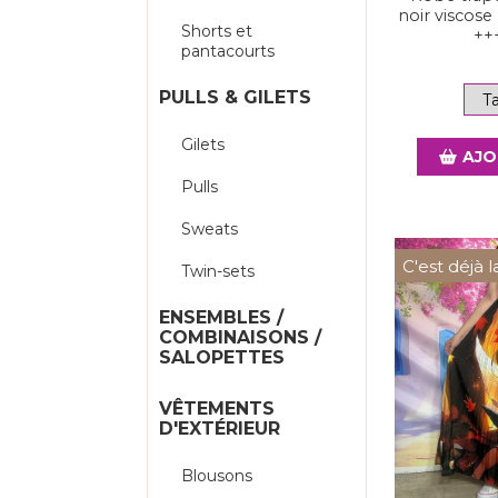
noir viscose
Shorts et
++
pantacourts
PULLS & GILETS
Gilets
AJO
Pulls
Sweats
C'est déjà l
Twin-sets
ENSEMBLES /
COMBINAISONS /
SALOPETTES
VÊTEMENTS
D'EXTÉRIEUR
Blousons