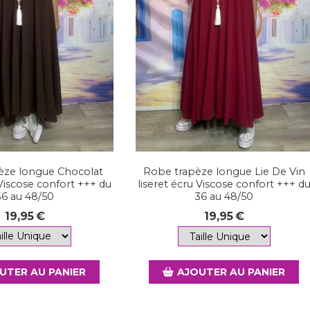
èze longue Chocolat
Robe trapèze longue Lie De Vin
 Viscose confort +++ du
liseret écru Viscose confort +++ d
36 au 48/50
36 au 48/50
19,95
€
19,95
€
UTER AU PANIER
AJOUTER AU PANIER