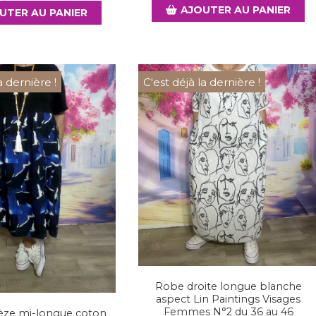
AJOUTER AU PANIER
UTER AU PANIER
a dernière !
C'est déjà la dernière !
Robe droite longue blanche
aspect Lin Paintings Visages
Femmes N°2 du 36 au 46
èze mi-longue coton