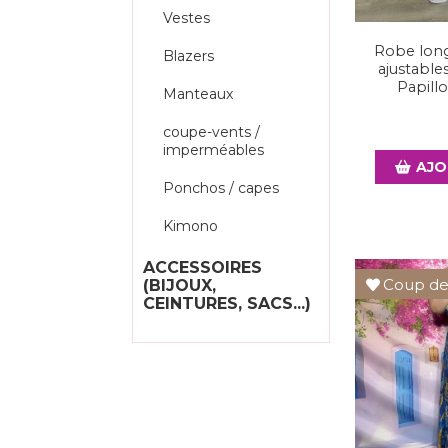
Vestes
Robe long
Blazers
ajustable
Papill
Manteaux
coupe-vents /
imperméables
AJO
Ponchos / capes
Kimono
ACCESSOIRES
Coup de
(BIJOUX,
CEINTURES, SACS...)