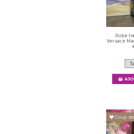
Robe tr
Ver.sac.e Ma
AJO
Coup de