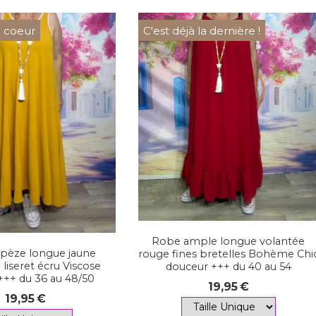
 coeur
C'est déjà la dernière !
Robe ample longue volantée
pèze longue jaune
rouge fines bretelles Bohème Chi
liseret écru Viscose
douceur +++ du 40 au 54
+++ du 36 au 48/50
19,95
€
19,95
€