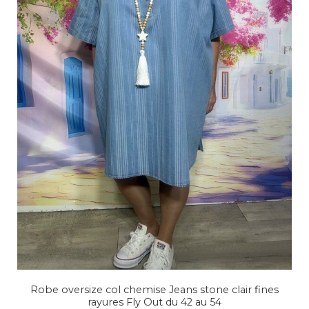
Robe oversize col chemise Jeans stone clair fines
rayures Fly Out du 42 au 54