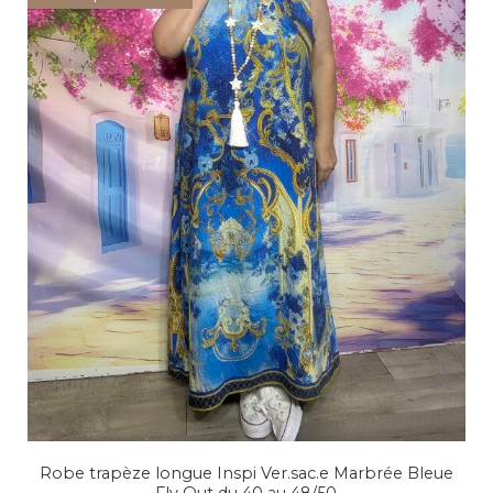
Robe trapèze longue Inspi Ver.sac.e Marbrée Bleue
Fly Out du 40 au 48/50