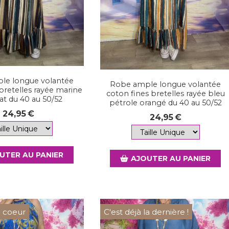
le longue volantée
Robe ample longue volantée
bretelles rayée marine
coton fines bretelles rayée bleu
at du 40 au 50/52
pétrole orangé du 40 au 50/52
24,95
€
24,95
€
UTER AU PANIER
AJOUTER AU PANIER
 coeur
C'est déjà la dernière !