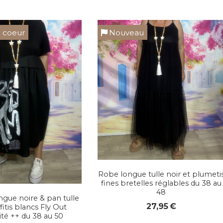
 coeur
Nouveau
Robe longue tulle noir et plumeti
fines bretelles réglables du 38 au
48
gue noire & pan tulle
27,95
€
fitis blancs Fly Out
lité ++ du 38 au 50