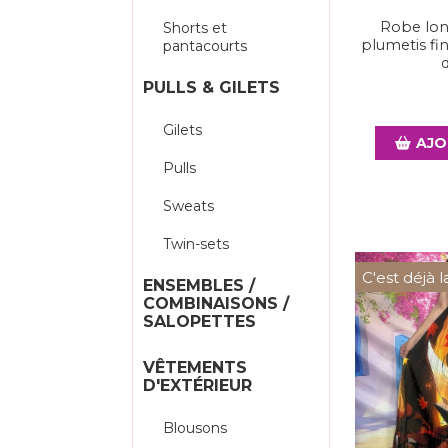
Robe lon
Shorts et
plumetis fin
pantacourts
PULLS & GILETS
Gilets
AJO
Pulls
Sweats
Twin-sets
C'est déjà l
ENSEMBLES /
COMBINAISONS /
SALOPETTES
VÊTEMENTS
D'EXTÉRIEUR
Blousons