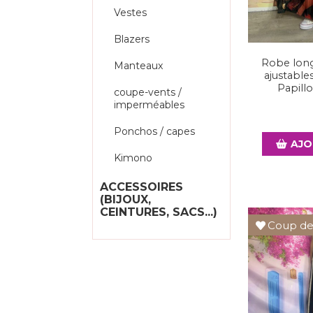
Vestes
Blazers
Robe long
Manteaux
ajustable
Papill
coupe-vents /
imperméables
Ponchos / capes
AJO
Kimono
ACCESSOIRES
(BIJOUX,
CEINTURES, SACS...)
Coup de