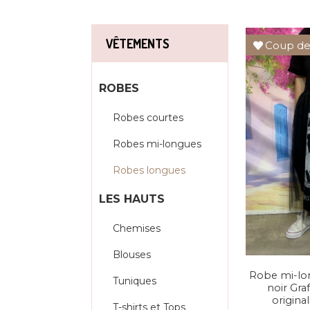
VÊTEMENTS
Coup de
ROBES
Robes courtes
Robes mi-longues
Robes longues
LES HAUTS
Chemises
Blouses
Robe mi-lon
Tuniques
noir Graf
origina
T-shirts et Tops