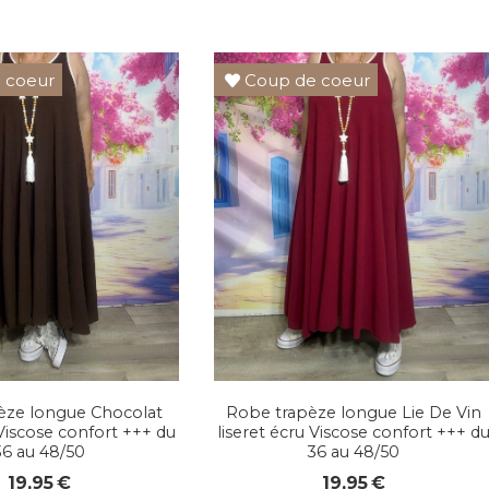
 coeur
Coup de coeur
èze longue Chocolat
Robe trapèze longue Lie De Vin
 Viscose confort +++ du
liseret écru Viscose confort +++ d
36 au 48/50
36 au 48/50
19,95
€
19,95
€