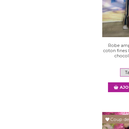
Robe amp
coton fines 
chocol
AJO
Coup de