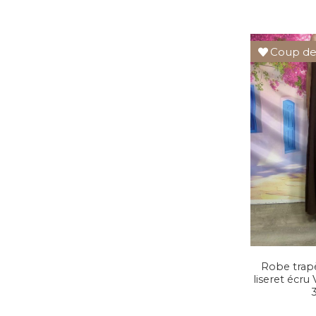
Coup de
Robe trap
liseret écru