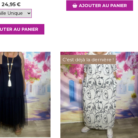
24,95
€
AJOUTER AU PANIER
UTER AU PANIER
u
C'est déjà la dernière !