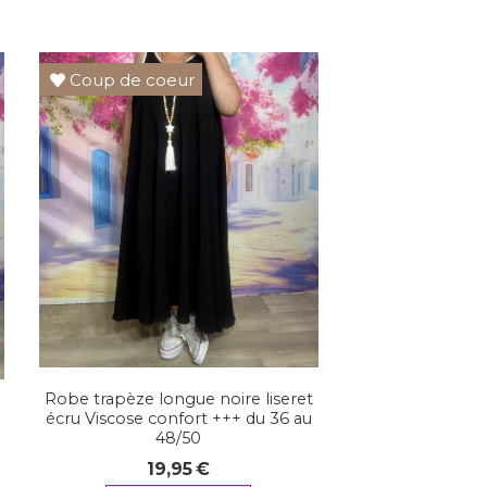
Coup de coeur
Robe trapèze longue noire liseret
écru Viscose confort +++ du 36 au
u
48/50
19,95
€