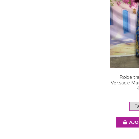
Robe tr
Ver.sac.e Ma
AJO