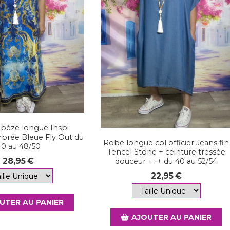
apèze longue Inspi
rbrée Bleue Fly Out du
Robe longue col officier Jeans fin
40 au 48/50
Tencel Stone + ceinture tressée
28,95
€
douceur +++ du 40 au 52/54
22,95
€
UTER AU PANIER
AJOUTER AU PANIER