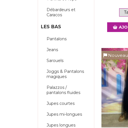
Débardeurs et
Caracos
LES BAS
AJO
Pantalons
Jeans
Nouvea
Sarouels
Joggs & Pantalons
magiques
Palazzos /
pantalons fluides
Jupes courtes
Jupes mi-longues
Jupes longues