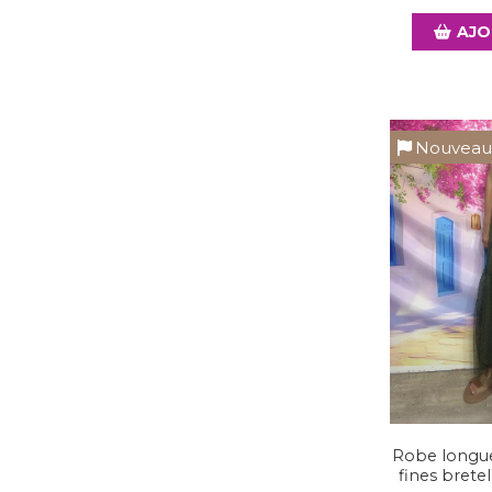
AJO
Nouvea
Robe longue 
fines brete