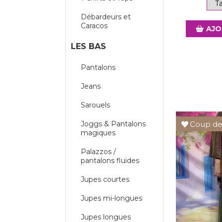
Débardeurs et
Caracos
AJO
LES BAS
Pantalons
Jeans
Sarouels
Coup de
Joggs & Pantalons
magiques
Palazzos /
pantalons fluides
Jupes courtes
Jupes mi-longues
Jupes longues