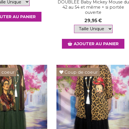
DOUBLÉE Baby Mickey Mouse du
42 au 54 et même + si portée
ouverte
UTER AU PANIER
29,95
€
AJOUTER AU PANIER
 coeur
Coup de coeur