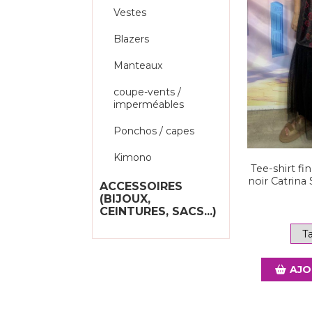
Vestes
Blazers
Manteaux
coupe-vents /
imperméables
Ponchos / capes
Kimono
Tee-shirt fi
noir Catrina 
ACCESSOIRES
(BIJOUX,
CEINTURES, SACS...)
AJO