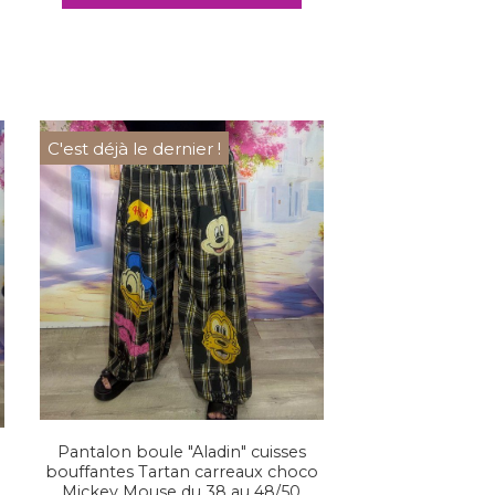
C'est déjà le dernier !
Pantalon boule "Aladin" cuisses
bouffantes Tartan carreaux choco
Mickey Mouse du 38 au 48/50