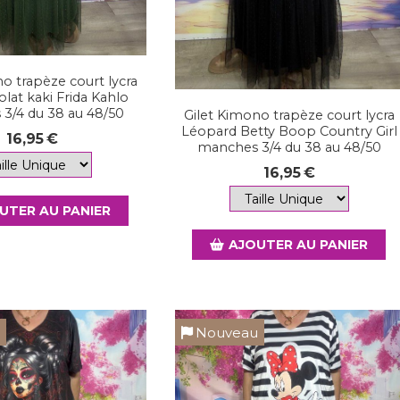
o trapèze court lycra
lat kaki Frida Kahlo
3/4 du 38 au 48/50
Gilet Kimono trapèze court lycra
Léopard Betty Boop Country Girl
16,95
€
manches 3/4 du 38 au 48/50
16,95
€
UTER AU PANIER
AJOUTER AU PANIER
u
Nouveau