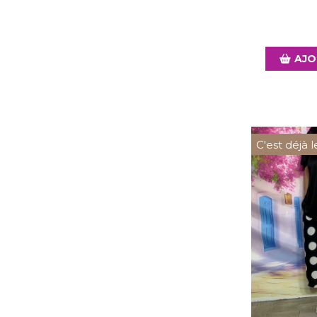
AJO
C'est déjà l