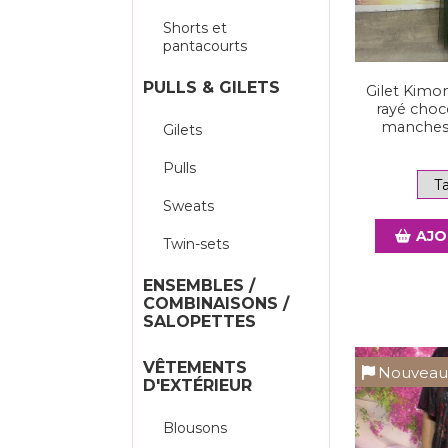
Shorts et
pantacourts
PULLS & GILETS
Gilet Kimon
rayé choco
manches 
Gilets
Pulls
Sweats
AJO
Twin-sets
ENSEMBLES /
COMBINAISONS /
SALOPETTES
VÊTEMENTS
Nouvea
D'EXTÉRIEUR
Blousons