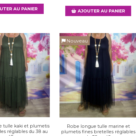
UTER AU PANIER
AJOUTER AU PANIER
u
Nouveau
tulle kaki et plumetis
Robe longue tulle marine et
lles réglables du 38 au
plumetis fines bretelles réglables