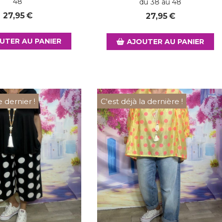
48
du 38 au 48
27,95
€
27,95
€
UTER AU PANIER
AJOUTER AU PANIER
e dernier !
C'est déjà la dernière !