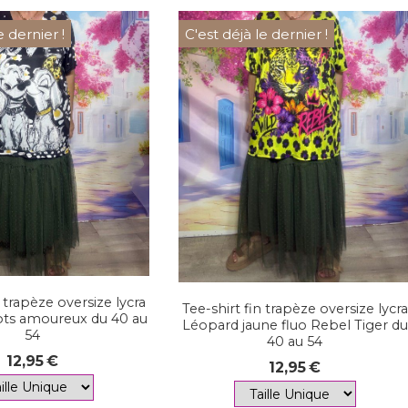
e dernier !
C'est déjà le dernier !
n trapèze oversize lycra
Tee-shirt fin trapèze oversize lycra
iots amoureux du 40 au
Léopard jaune fluo Rebel Tiger du
54
40 au 54
12,95
€
12,95
€