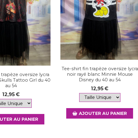
Tee-shirt fin trapèze oversize lycra
noir rayé blanc Minnie Mouse
n trapèze oversize lycra
Disney du 40 au 54
Skulls Tattoo Girl du 40
au 54
12,95
€
12,95
€
AJOUTER AU PANIER
UTER AU PANIER