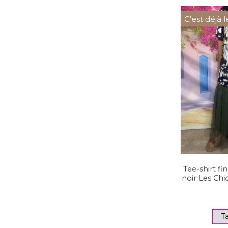
C'est déjà l
Tee-shirt fi
noir Les Ch