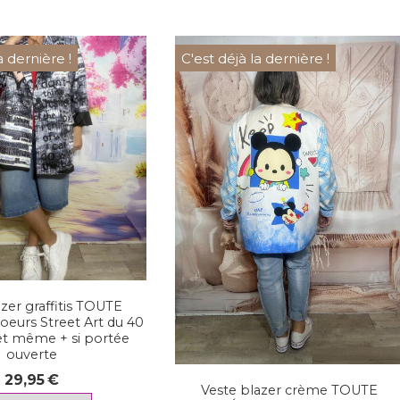
a dernière !
C'est déjà la dernière !
zer graffitis TOUTE
urs Street Art du 40
et même + si portée
ouverte
29,95
€
Veste blazer crème TOUTE