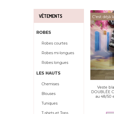
VÊTEMENTS
C'est déjà l
ROBES
Robes courtes
Robes mi-longues
Robes longues
LES HAUTS
Chemises
Veste bla
DOUBLÉE Coe
Blouses
au 48/50 
Tuniques
T-shirts et Tops