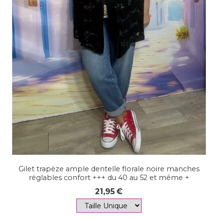
Gilet trapèze ample dentelle florale noire manches
réglables confort +++ du 40 au 52 et même +
21,95
€