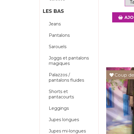
LES BAS
AJO
Jeans
Pantalons
Sarouels
Joggs et pantalons
magiques
Coup de
Palazzos /
pantalons fluides
Shorts et
pantacourts
Leggings
Jupes longues
Jupes mi-longues