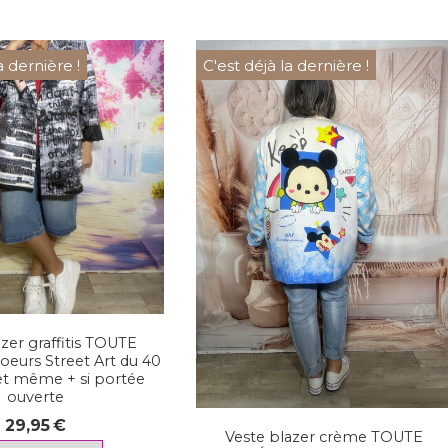
a dernière !
C'est déjà la dernière !
zer graffitis TOUTE
urs Street Art du 40
et même + si portée
ouverte
29,95
€
Veste blazer crème TOUTE