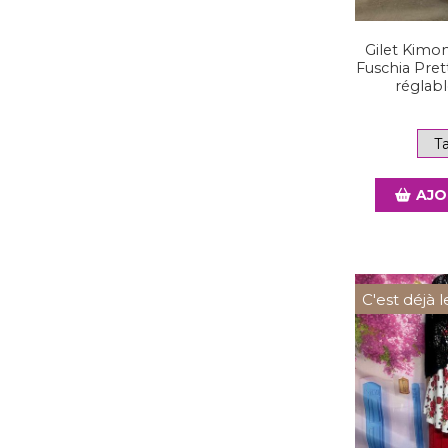
Gilet Kimo
Fuschia Pret
réglabl
AJO
C'est déjà l