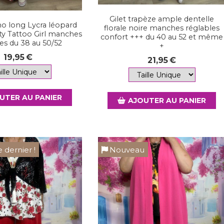
Gilet trapèze ample dentelle
no long Lycra léopard
florale noire manches réglables
ty Tattoo Girl manches
confort +++ du 40 au 52 et même
es du 38 au 50/52
+
19,95
€
21,95
€
UTER AU PANIER
AJOUTER AU PANIER
e dernier !
Nouveau