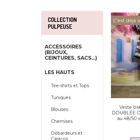
COLLECTION
C'est déjà l
PULPEUSE
ACCESSOIRES
(BIJOUX,
CEINTURES, SACS...)
LES HAUTS
Tee-shirts et Tops
Tuniques
Veste bla
Blouses
DOUBLÉE Coe
au 48/50 
Chemises
Débardeurs et
Caracos