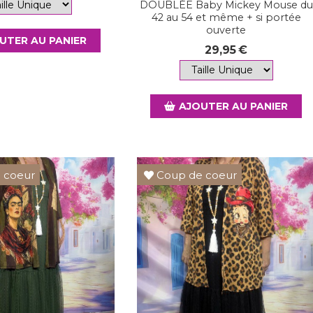
DOUBLÉE Baby Mickey Mouse du
42 au 54 et même + si portée
ouverte
UTER AU PANIER
29,95
€
AJOUTER AU PANIER
 coeur
Coup de coeur