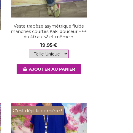
Veste trapèze asymétrique fluide
manches courtes Kaki douceur +++
du 40 au 52 et même +
19,95
€
AJOUTER AU PANIER
C'est déjà la dernière !