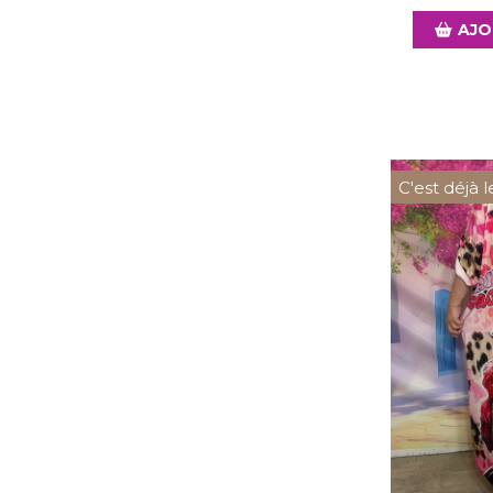
AJO
C'est déjà l