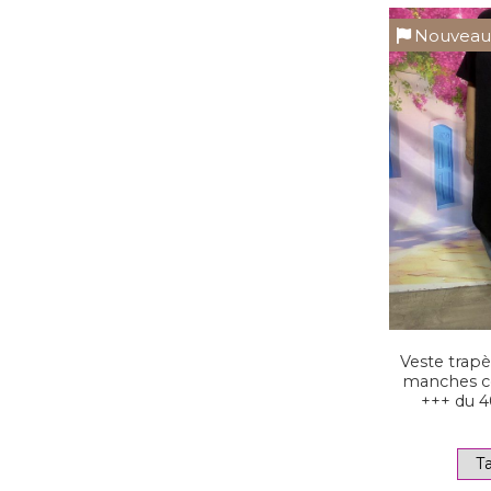
Nouvea
Veste trapè
manches co
+++ du 4