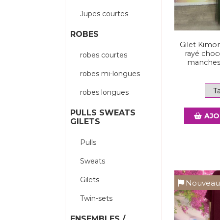
Jupes courtes
ROBES
Gilet Kimon
rayé choco
robes courtes
manches 
robes mi-longues
robes longues
PULLS SWEATS
AJO
GILETS
Pulls
Sweats
Gilets
Nouvea
Twin-sets
ENSEMBLES /