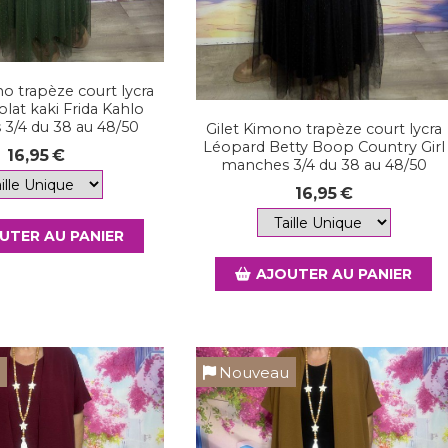
o trapèze court lycra
lat kaki Frida Kahlo
3/4 du 38 au 48/50
Gilet Kimono trapèze court lycra
Léopard Betty Boop Country Girl
16,95
€
manches 3/4 du 38 au 48/50
16,95
€
UTER AU PANIER
AJOUTER AU PANIER
u
Nouveau