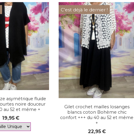
u
C'est déjà le dernier !
ze asymétrique fluide
urtes noire douceur
Gilet crochet mailles losanges
0 au 52 et même +
blancs coton Bohème chic
confort +++ du 40 au 52 et même
19,95
€
+
22,95
€