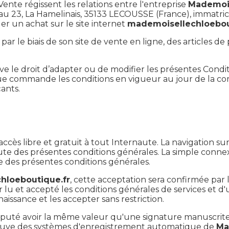
ente régissent les relations entre l'entreprise
Mademois
ué au 23, La Hamelinais, 35133 LECOUSSE (France), immat
uer un achat sur le site internet
mademoisellechloebou
par le biais de son site de vente en ligne, des articles de
ve le droit d’adapter ou de modifier les présentes Condi
que commande les conditions en vigueur au jour de la 
ants.
accès libre et gratuit à tout Internaute. La navigation su
ute des présentes conditions générales. La simple conne
e des présentes conditions générales.
hloeboutique.fr
, cette acceptation sera confirmée par 
ir lu et accepté les conditions générales de services et d'
issance et les accepter sans restriction.
 réputé avoir la même valeur qu'une signature manuscrite 
reuve des systèmes d'enregistrement automatique de
Ma