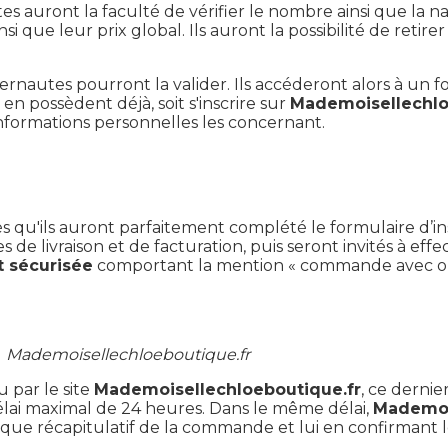
es auront la faculté de vérifier le nombre ainsi que la na
insi que leur prix global. Ils auront la possibilité de reti
rnautes pourront la valider. Ils accéderont alors à un fo
s en possèdent déjà, soit s'inscrire sur
Mademoisellechlo
informations personnelles les concernant.
s qu'ils auront parfaitement complété le formulaire d’inscr
de livraison et de facturation, puis seront invités à eff
t sécurisée
comportant la mention « commande avec ob
r Mademoisellechloeboutique.fr
 par le site
Mademoisellechloeboutique.fr
, ce derni
délai maximal de 24 heures. Dans le même délai,
Mademoi
ique récapitulatif de la commande et lui en confirmant l