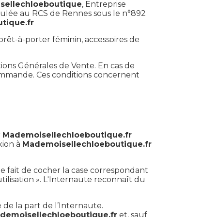
ellechloeboutique
, Entreprise
riculée au RCS de Rennes sous le n°892
tique.fr
 prêt-à-porter féminin, accessoires de
tions Générales de Vente. En cas de
commande. Ces conditions concernent
r
Mademoisellechloeboutique.fr
xion à
Mademoisellechloeboutique.fr
le fait de cocher la case correspondant
utilisation ». L'Internaute reconnaît du
de la part de l’Internaute.
demoisellechloeboutique.fr
et, sauf