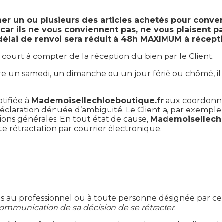
er un ou plusieurs des articles achetés pour conv
ar ils ne vous conviennent pas, ne vous plaisent pas
 délai de renvoi sera réduit à 48h MAXIMUM à récepti
 court à compter de la réception du bien par le Client.
ire un samedi, un dimanche ou un jour férié ou chômé, il
otifiée à
Mademoisellechloeboutique.fr
aux coordonnée
aration dénuée d’ambigüité. Le Client a, par exemple, la 
tions générales. En tout état de cause,
Mademoisellechl
te rétractation par courrier électronique.
ts au professionnel ou à toute personne désignée par ce d
 communication de sa décision de se rétracter
.