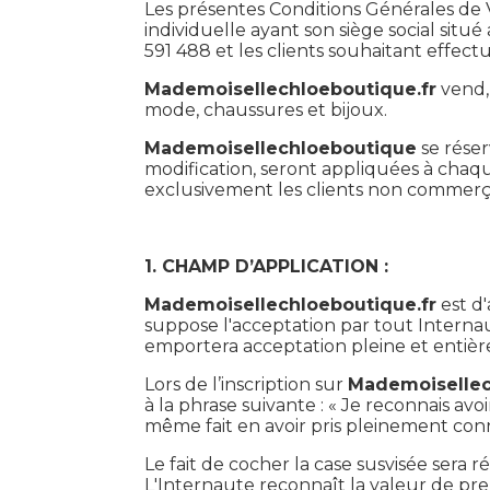
Les présentes Conditions Générales de V
individuelle ayant son siège social sit
591 488 et les clients souhaitant effect
Mademoisellechloeboutique.fr
vend, 
mode, chaussures et bijoux.
Mademoisellechloeboutique
se réser
modification, seront appliquées à cha
exclusivement les clients non commerç
1. CHAMP D’APPLICATION :
Mademoisellechloeboutique.fr
est d'
suppose l'acceptation par tout Interna
emportera acceptation pleine et entièr
Lors de l’inscription sur
Mademoisellec
à la phrase suivante : « Je reconnais avo
même fait en avoir pris pleinement conna
Le fait de cocher la case susvisée sera
L'Internaute reconnaît la valeur de p