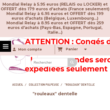
Panneau de gestion des cookies
Mondial Relay à 5.95 euros (RELAIS ou LOCKER) et
OFFERT dès 179 euros d'achats (France seulement)
Mondial Relay à 6.95 euros et OFFERT dès 199
euros d'achats (Belgique, Luxembourg...)
Mondial Relay à 8.95 euros et OFFERT dès 259
euros d'achats (
Pays-Bas, Espagne, Portugal,
Italie...)
ATTENTION :
Congés d
du 10 au 16 Août incl
Panier
Mon compte
Les commandes ser
expédiées seulement l
Août !!
ACCUEIL
COLLECTION PULPEUSE
"ROULEAUX" DENTELLE
"rouleaux" dentelle