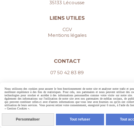
35133 Lécousse
LIENS UTILES
CGV
Mentions légales
CONTACT
07 50 42 83 89
Nous utilisons des cookies pour assurer le bon fonctionnement de notre site et analyser notre trafic et pou
meilleure expérience à des fins de statistiques. Pour cela, nos partenaires et nous peuvent utiliser des co
technologies pour stocker et accéder à des informations personnelles comme votre visite sur notre site
également des informations sur l'utilisation de notre site avec nos partenaires de médias sociaux, de public
qui peuvent combiner celles-ci avec d'autres informations que vous leur avez fournies ou qu'ils ont collect
utilisation de leurs services. Vous pouvez retirer votre consentement, enregistré pour 6 mois, à l'aide du li
Autoriser
Facebook est désactivé.
« Gestion Cookies ».
Personnaliser
Tout refuser
Tout ac
Mentions Légales
Conditions générales de vente
Gestion cookies
Mon Compte