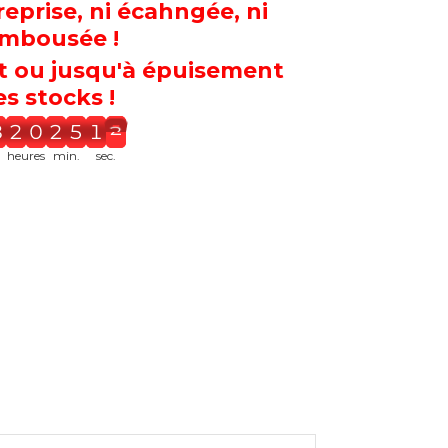
prise, ni écahngée, ni
mbousée !
t ou jusqu'à épuisement
s stocks !
9
2
1
2
6
1
2
heures
min.
sec.