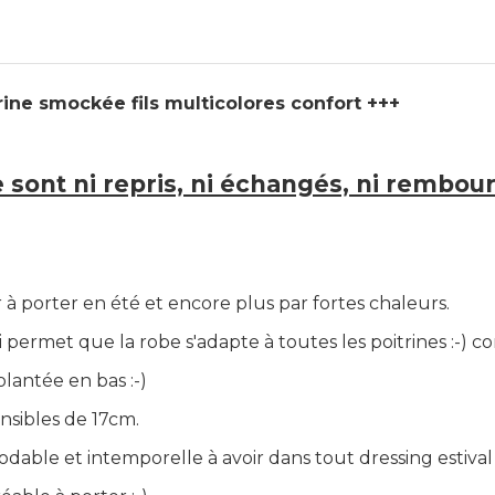
rine smockée fils multicolores confort +++
ne sont ni repris, ni échangés, ni rembou
r à porter en été et encore plus par fortes chaleurs.
ermet que la robe s'adapte à toutes les poitrines :-) co
olantée en bas :-)
nsibles de 17cm.
le et intemporelle à avoir dans tout dressing estival c