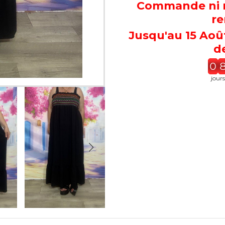
Commande ni re
re
Jusqu'au 15 Aoû
de
0
jours