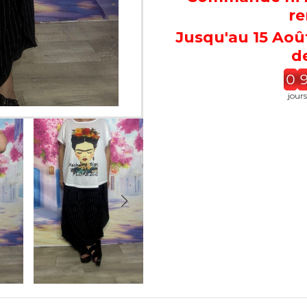
re
Jusqu'au 15 Aoû
de
1
jours