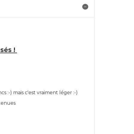
rsés !
:-) mais c'est vraiment léger :-)
 tenues