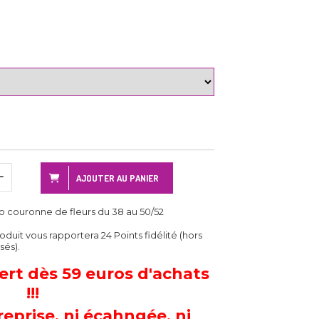
AJOUTER AU PANIER
lo couronne de fleurs du 38 au 50/52
roduit vous rapportera
24
Points fidélité (hors
sés).
fert dès 59 euros d'achats
!!!
prise, ni écahngée, ni